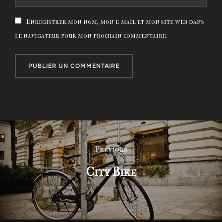
Enregistrer mon nom, mon e-mail et mon site web dans
le navigateur pour mon prochain commentaire.
Navigation
de
Previous
Previous
l’article
City Bike