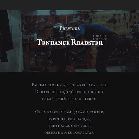
Navigation
de
Previous
Previous
l’article
Tendance Roadster
Em uma floresta, te trarei para perto
Dentro dos equinócios de outono,
encontrarás o sono eterno.
Os pássaros já começaram a cantar,
os pinheiros a dançar,
junte-se as grimpas e
observe o meu despertar.